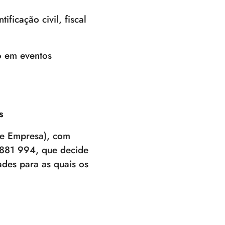
ficação civil, fiscal
ão em eventos
s
te Empresa), com
881 994, que decide
ades para as quais os