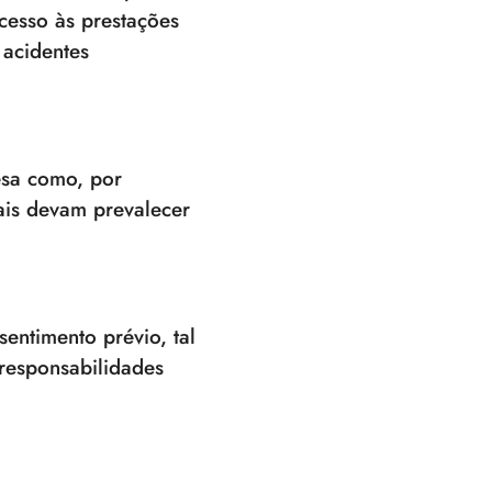
cesso às prestações
 acidentes
esa como, por
ais devam prevalecer
entimento prévio, tal
 responsabilidades