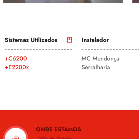
Sistemas Utilizados
Instalador
+C6200
MC Mendonça
+E2200x
Serralharia
ONDE ESTAMOS
Vila do Conde