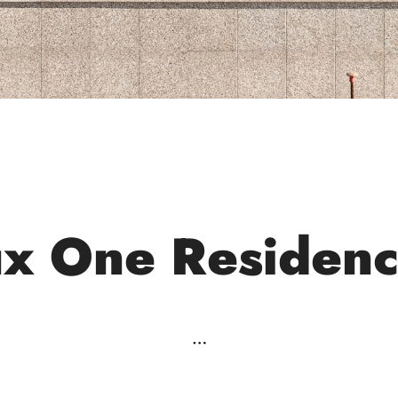
ux One Residenc
…