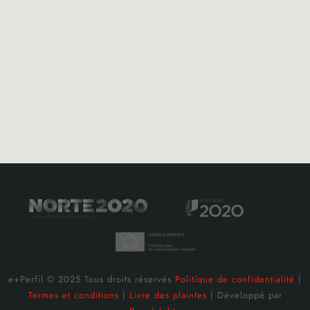
e+Perfil © 2025 Tous droits réservés
Politique de confidentialité
|
Termes et conditions
|
Livre des plaintes
| Développé par