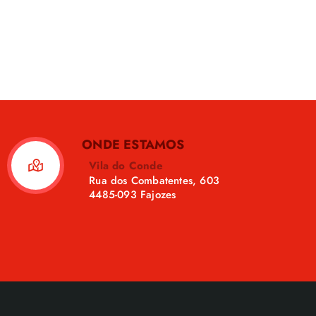
ONDE ESTAMOS
Vila do Conde
Rua dos Combatentes, 603
4485-093 Fajozes